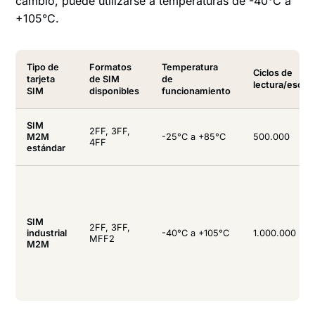
cambio, puede utilizarse a temperaturas de -40°C a
+105°C.
Tipo de
Formatos
Temperatura
Ciclos de
tarjeta
de SIM
de
lectura/escrit
SIM
disponibles
funcionamiento
SIM
2FF, 3FF,
M2M
-25°C a +85°C
500.000
4FF
estándar
SIM
2FF, 3FF,
industrial
-40°C a +105°C
1.000.000
MFF2
M2M