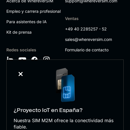
Acerca de WhereverSIM
support@whereversim.com
Empleo y carrera profesional
Ventas
Para asistentes de IA
+49 40 2285257 - 52
Kit de prensa
sales@whereversim.com
Redes sociales
Formulario de contacto
¿Proyecto IoT en España?
wherever SIM GmbH
Nuestra SIM M2M ofrece la conectividad más
Aviso legal
fiable.