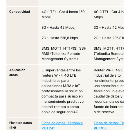
Conectividad
4G (LTE) - Cat 4 hasta 150
4G (LTE) - Cat 4 hast
Mbps,
Mbps,
3G - Hasta 42 Mbps,
3G - Hasta 42 Mbps,
2G - Hasta 236,8 kbps,
2G - Hasta 236,8 kbps
SMS, MQTT, HTTP(S), SSH,
SMS, MQTT, HTTP(S)
RMS (Teltonika Remote
(Teltonika Remote
Management System)
Management System)
Aplicación
El superventas entre los
Router Wi-Fi 4G LTE
areas
routers Wi-Fi 4G LTE
industrial de alto
industriales para
rendimiento: proporc
aplicaciones M2M e IoT
una conexión a Intern
profesionales: la solución
fiable con un elevado
compacta para su uso en
caudal de datos y
mantenimiento predictivo,
redundancia de dato
control remoto o como
fuente de Internet prin
copia de seguridad 4G.
o de reserva.
Ficha de datos
Ficha de datos: Teltonika
Ficha de datos: Telton
(EN)
RUT241
RUT956