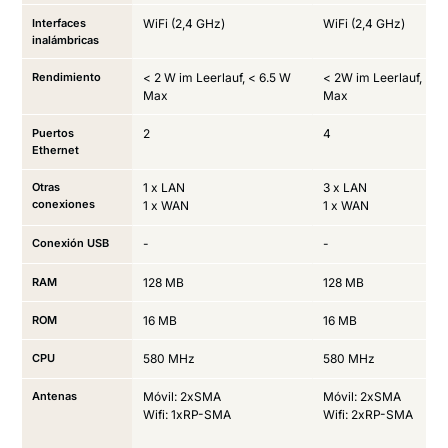
Interfaces
WiFi (2,4 GHz)
WiFi (2,4 GHz)
inalámbricas
Rendimiento
< 2 W im Leerlauf, < 6.5 W
< 2W im Leerlauf, < 
Max
Max
Puertos
2
4
Ethernet
Otras
1 x LAN
3 x LAN
conexiones
1 x WAN
1 x WAN
Conexión USB
-
-
RAM
128 MB
128 MB
ROM
16 MB
16 MB
CPU
580 MHz
580 MHz
Antenas
Móvil: 2xSMA
Móvil: 2xSMA
Wifi: 1xRP-SMA
Wifi: 2xRP-SMA