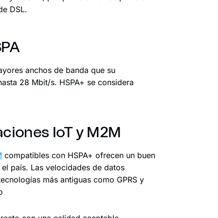
 de DSL.
SPA
ayores anchos de banda que su
hasta 28 Mbit/s. HSPA+ se considera
caciones IoT y M2M
M
compatibles con HSPA+ ofrecen un buen
o el país. Las velocidades de datos
 tecnologías más antiguas como GPRS y
o
recto con una calidad aceptable