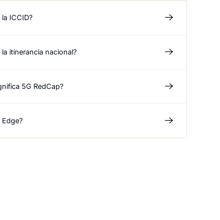
 la ICCID?
la itinerancia nacional?
gnifica 5G RedCap?
 Edge?