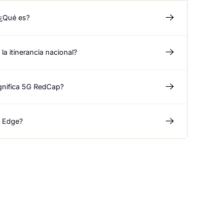
¿Qué es?
la itinerancia nacional?
gnifica 5G RedCap?
 Edge?