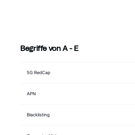
Begriffe von A - E
5G RedCap
APN
Blacklisting