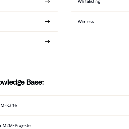
Whitelisting
Wireless
owledge Base:
IM-Karte
ür M2M-Projekte