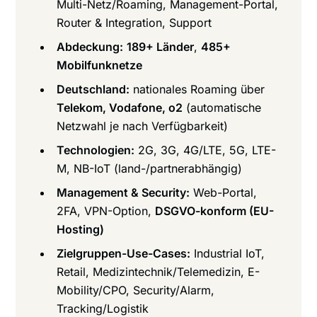
Multi-Netz/Roaming, Management-Portal,
Router & Integration, Support
Abdeckung:
189+ Länder
,
485+
Mobilfunknetze
Deutschland:
nationales Roaming über
Telekom, Vodafone, o2
(automatische
Netzwahl je nach Verfügbarkeit)
Technologien:
2G, 3G, 4G/LTE, 5G, LTE-
M, NB-IoT (land-/partnerabhängig)
Management & Security:
Web-Portal,
2FA, VPN-Option,
DSGVO-konform (EU-
Hosting)
Zielgruppen-Use-Cases:
Industrial IoT,
Retail, Medizintechnik/Telemedizin, E-
Mobility/CPO, Security/Alarm,
Tracking/Logistik