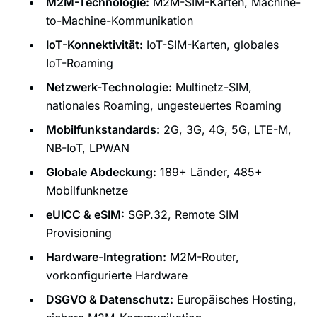
M2M-Technologie:
M2M-SIM-Karten, Machine-
to-Machine-Kommunikation
IoT-Konnektivität:
IoT-SIM-Karten, globales
IoT-Roaming
Netzwerk-Technologie:
Multinetz-SIM,
nationales Roaming, ungesteuertes Roaming
Mobilfunkstandards:
2G, 3G, 4G, 5G, LTE-M,
NB-IoT, LPWAN
Globale Abdeckung:
189+ Länder, 485+
Mobilfunknetze
eUICC & eSIM:
SGP.32, Remote SIM
Provisioning
Hardware-Integration:
M2M-Router,
vorkonfigurierte Hardware
DSGVO & Datenschutz:
Europäisches Hosting,