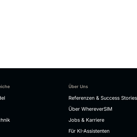
eiche
Über Uns
del
Referenzen & Success Stories
Über WhereverSIM
chnik
Jobs & Karriere
Für KI-Assistenten