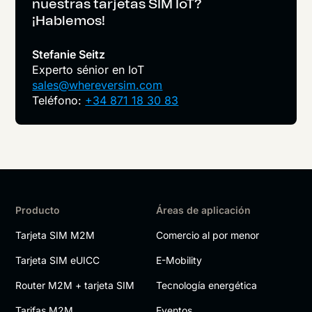
nuestras tarjetas SIM IoT?
¡Hablemos!
Stefanie Seitz
Experto sénior en IoT
sales@whereversim.com
Teléfono:
+34 871 18 30 83
Producto
Áreas de aplicación
Tarjeta SIM M2M
Comercio al por menor
Tarjeta SIM eUICC
E-Mobility
Router M2M + tarjeta SIM
Tecnología energética
Tarifas M2M
Eventos