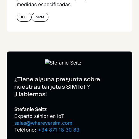
medidas especificadas.
IOT
M2M
¿Tiene alguna pregunta sobre
nuestras tarjetas SIM IoT?
¡Hablemos!
Stefanie Seitz
Experto sénior en IoT
sales@whereversim.com
Teléfono:
+34 871 18 30 83