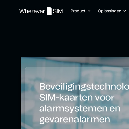
Product
Oplossingen
Beveiligingstechnol
SIM-kaarten voor
alarmsystemen en
gevarenalarmen