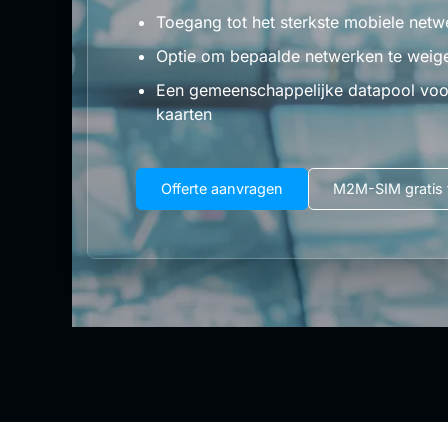
Toegang tot het sterkste mobiele netwe
Optie om bepaalde netwerken te weig
Een gemeenschappelijke datapool voo
kaarten
Offerte aanvragen
M2M-SIM gratis 