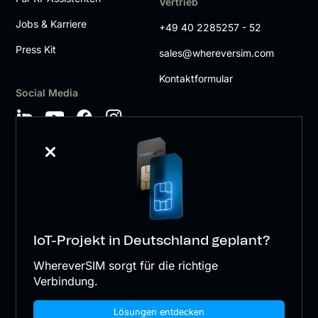
Vertrieb
Jobs & Karriere
+49 40 2285257 - 52
Press Kit
sales@whereversim.com
Kontaktformular
Social Media
IoT-Projekt in Deutschland geplant?
wherever SIM GmbH
WhereverSIM sorgt für die richtige
Impressum
Verbindung.
AGB
Lösungen entdecken