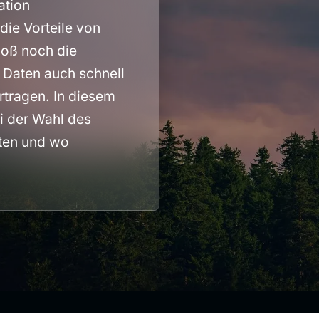
ation
die Vorteile von
bloß noch die
Daten auch schnell
rtragen. In diesem
ei der Wahl des
ten und wo