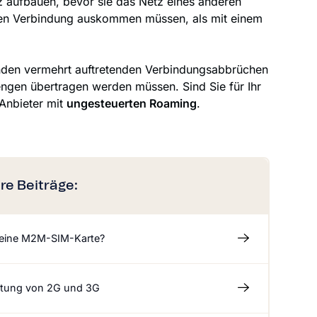
z aufbauen, bevor sie das Netz eines anderen
teren Verbindung auskommen müssen, als mit einem
tänden vermehrt auftretenden Verbindungsabbrüchen
engen übertragen werden müssen. Sind Sie für Ihr
Anbieter mit
ungesteuerten Roaming
.
re Beiträge:
 eine M2M-SIM-Karte?
tung von 2G und 3G