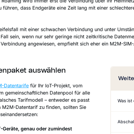
 Roaming wird immer erst die Verbindung über ihr Heimnet
zu führen, dass Endgeräte eine Zeit lang mit einer schlech
weifelsfall mit einer schwachen Verbindung und unter Ums
all sein, wenn nur sehr geringe nicht zeitkritische Datenm
e Verbindung angewiesen, empfiehlt sich eher ein M2M-SIM-
tenpaket auswählen
Weite
-Datentarife
für Ihr IoT-Projekt, vom
 gemeinschaftlichen Datenpool für alle
falsches Tarifmodell – entweder es passt
Was ist
M2M-Datentarif zu finden, sollten Sie
useinandersetzen:
Abschal
T-Geräte, genau oder zumindest