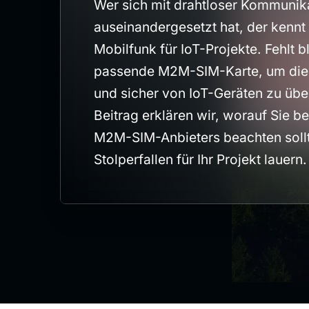
Wer sich mit drahtloser Kommunik
auseinandergesetzt hat, der kennt 
Mobilfunk für IoT-Projekte. Fehlt 
passende M2M-SIM-Karte, um die 
und sicher von IoT-Geräten zu übe
Beitrag erklären wir, worauf Sie b
M2M-SIM-Anbieters beachten soll
Stolperfallen für Ihr Projekt lauern.