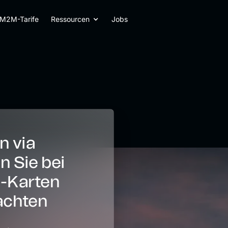
M2M-Tarife
Ressourcen
Jobs
 via
n Sie bei
M-Karten
achten