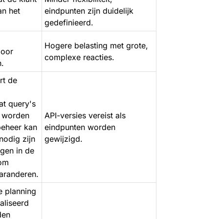
an het
eindpunten zijn duidelijk
gedefinieerd.
Hogere belasting met grote,
door
complexe reacties.
n.
rt de
at query's
n worden
API-versies vereist als
beheer kan
eindpunten worden
nodig zijn
gewijzigd.
ngen in de
 om
garanderen.
le planning
aliseerd
den