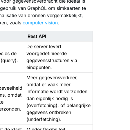
 voor gegevensoverdracht die ideaal is
gebruik van GraphQL om simkaarten te
alisatie van bronnen vergemakkelijkt,
ken, zoals
computer vision
.
Rest API
De server levert
ecies de
voorgedefinieerde
 (query).
gegevensstructuren via
eindpunten.
Meer gegevensverkeer,
omdat er vaak meer
oeveelheid
informatie wordt verzonden
ns, omdat
dan eigenlijk nodig is
ke
(overfetching), of belangrijke
verzonden.
gegevens ontbreken
(underfetching).
at de klant
Minder flexibiliteit,