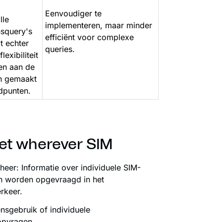
Eenvoudiger te
lle
implementeren, maar minder
squery's
efficiënt voor complexe
t echter
queries.
exibiliteit
en aan de
n gemaakt
dpunten.
et wherever SIM
eer: Informatie over individuele SIM-
an worden opgevraagd in het
rkeer.
nsgebruik of individuele
opvragen.