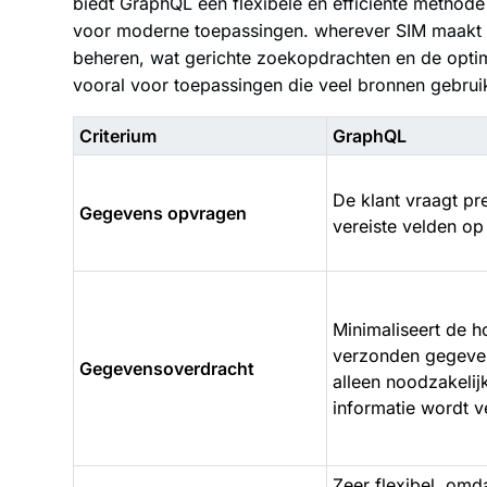
biedt GraphQL een flexibele en efficiënte methode
voor moderne toepassingen. wherever SIM maakt 
beheren, wat gerichte zoekopdrachten en de optim
vooral voor toepassingen die veel bronnen gebrui
Criterium
GraphQL
De klant vraagt pr
Gegevens opvragen
vereiste velden op
Minimaliseert de h
verzonden gegeve
Gegevensoverdracht
alleen noodzakelij
informatie wordt 
Zeer flexibel, omd