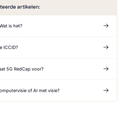
teerde artikelen:
Wat is het?
de ICCID?
aat 5G RedCap voor?
omputervisie of AI met visie?