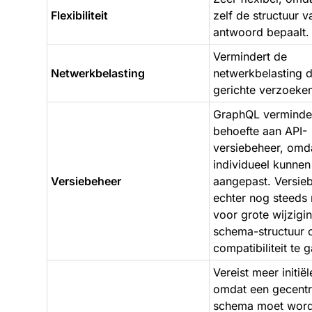
Flexibiliteit
zelf de structuur v
antwoord bepaalt.
Vermindert de
Netwerkbelasting
netwerkbelasting 
gerichte verzoeke
GraphQL verminde
behoefte aan API-
versiebeheer, omd
individueel kunne
Versiebeheer
aangepast. Versie
echter nog steeds 
voor grote wijzigi
schema-structuur
compatibiliteit te 
Vereist meer initië
omdat een gecentr
schema moet wor