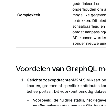
gedefinieerd en
onderhouden om a
Complexiteit
mogelijke gegeven
te dekken. Dit bied
schaalbaarheid en fl
omdat aanpassing
API kunnen worde
zonder nieuwe ein
Voordelen van GraphQL m
Gerichte zoekopdrachten
M2M SIM-kaart beh
kaarten, groepen of specifieke attributen k
beheerportaal. Dit voorkomt onnodig datave
Voorbeeld: de huidige status, het gegeve
configuratiewaarden van een SIM-kaart 