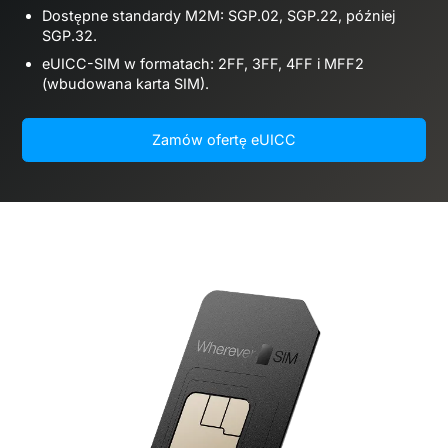
Dostępne standardy M2M: SGP.02, SGP.22, później
SGP.32.
eUICC-SIM w formatach: 2FF, 3FF, 4FF i MFF2
(wbudowana karta SIM).
Zamów ofertę eUICC