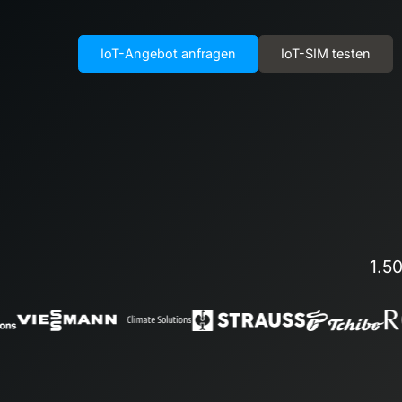
IoT-Angebot anfragen
IoT-SIM testen
1.5