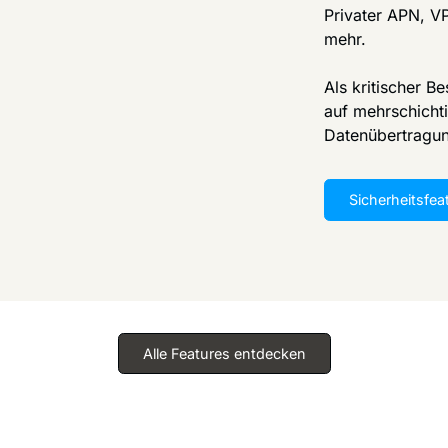
Privater APN, VP
mehr.
Als kritischer Be
auf mehrschichti
Datenübertragu
Sicherheitsfea
Alle Features entdecken