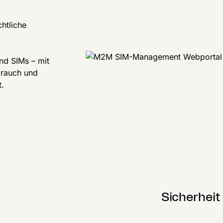
htliche
und SIMs – mit
brauch und
t.
Sicherheit