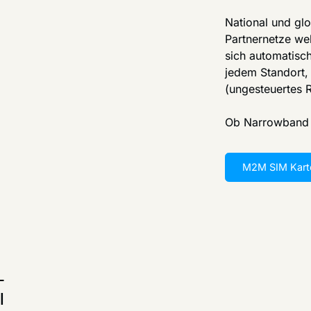
National und gl
Partnernetze we
sich automatisc
jedem Standort,
(ungesteuertes 
Ob Narrowband 
M2M SIM Kart
-
l